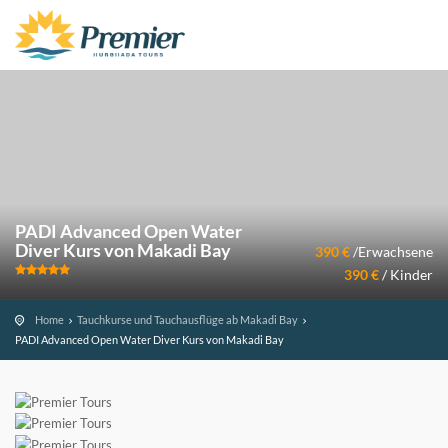
PADI Advanced Open Water
Diver Kurs von Makadi Bay
390 €
/Erwachsene
390 €
/ Kinder
Home
Tauchkurse und Tauchausflüge ab Makadi Bay
PADI Advanced Open Water Diver Kurs von Makadi Bay