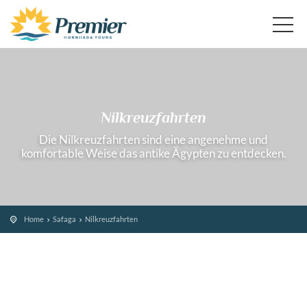
Nilkreuzfahrten
Die Nilkreuzfahrten sind eine angenehme und
komfortable Weise das antike Ägypten zu entdecken.
Home
Safaga
Nilkreuzfahrten