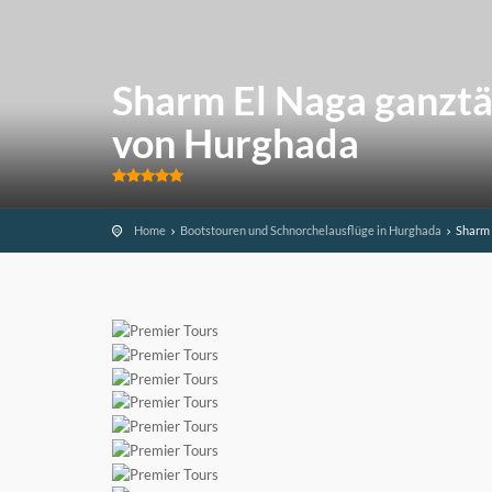
Sharm El Naga ganztä
von Hurghada
Home
Bootstouren und Schnorchelausflüge in Hurghada
Sharm 