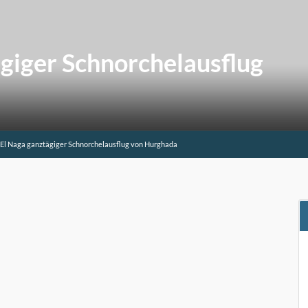
giger Schnorchelausflug
El Naga ganztägiger Schnorchelausflug von Hurghada