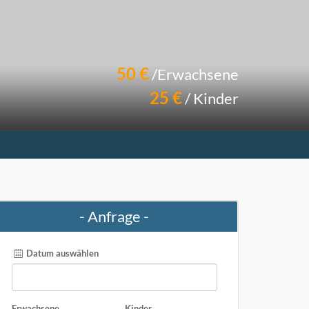
50 €
/Erwachsene
25 €
/ Kinder
- Anfrage -
Datum auswählen
Erwachsene
Kinder