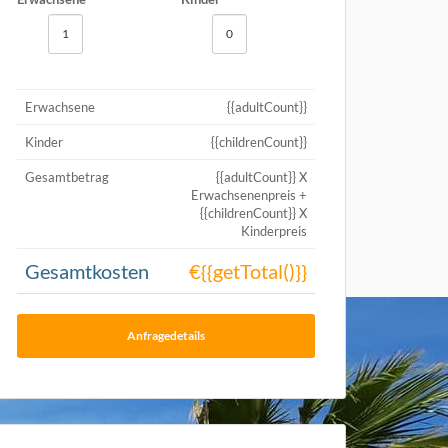
Erwachsene
{{adultCount}}
Kinder
{{childrenCount}}
Gesamtbetrag
{{adultCount}} X
Erwachsenenpreis +
{{childrenCount}} X
Kinderpreis
Gesamtkosten
€{{getTotal()}}
Anfragedetails