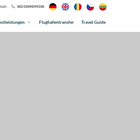
takt
002 01094595330
nstleistungen
Flughafentransfer
Travel Guide