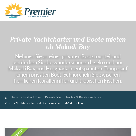
Private Yachtcharter und Boote mieten
ab Makadi Bay
Nehmen Sie an einer privaten Bootstour teil und
entdecken Sie die wunderschönen Inseln rund um
Makadi Bay und Hurghada in entspanntem Tempo auf
einem privaten Boot. Schnorcheln Sie zwischen
herrlichen Korallenriffen und tropischen Fischen.
Home
Makadi Bay
Private Yachtcharter & Boote mieten
Private Yachtcharter und Boote mieten ab Makadi Bay