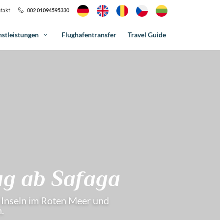
takt
002 01094595330
nstleistungen
Flughafentransfer
Travel Guide
ug ab Safaga
 Inseln im Roten Meer und
.