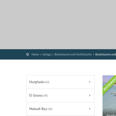
Home
Safaga
Bootstouren und Yachtcharter
Bootstouren und
Hurghada
(63)
El Gouna
(30)
Makadi Bay
(30)
Inselt