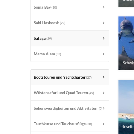
Soma Bay
(30)
Sahl Hasheesh
(29)
Safaga
(29)
Marsa Alam
(33)
Schwim
Bootstouren und Yachtcharter
(27)
Wüstensafari und Quad Touren
(49)
Sehenswürdigkeiten und Aktivitäten
(0)
Tauchkurse und Tauchausflüge
(38)
Inselt