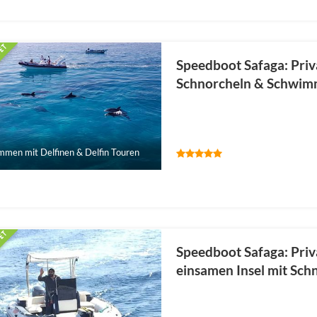
Speedboot Safaga: Priv
Schnorcheln & Schwimm
men mit Delfinen & Delfin Touren
Speedboot Safaga: Priv
einsamen Insel mit Sch