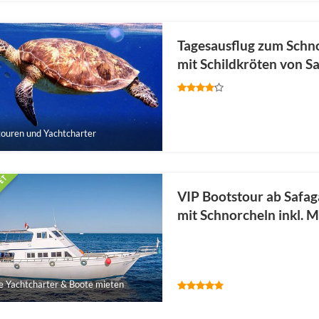
Tagesausflug zum Sch
mit Schildkröten von S
ouren und Yachtcharter
VIP Bootstour ab Safaga
mit Schnorcheln inkl. M
e Yachtcharter & Boote mieten