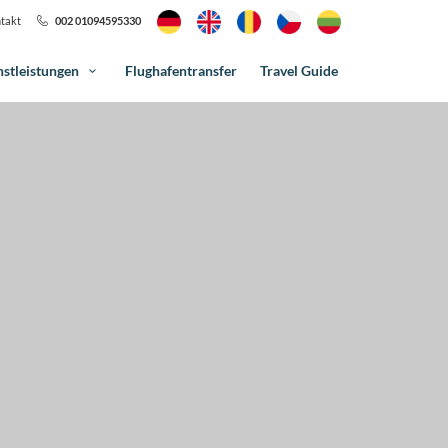
takt
002 01094595330
nstleistungen
Flughafentransfer
Travel Guide