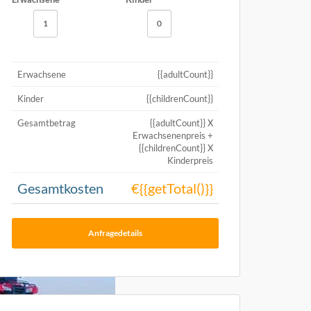
Erwachsene
{{adultCount}}
Kinder
{{childrenCount}}
Gesamtbetrag
{{adultCount}} X
Erwachsenenpreis +
{{childrenCount}} X
Kinderpreis
Gesamtkosten
€{{getTotal()}}
Anfragedetails