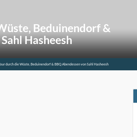
Wüste, Beduinendorf &
Sahl Hasheesh
our durch die Wüste, Beduinendorf & BBQ Abendessen von Sahl Hasheesh