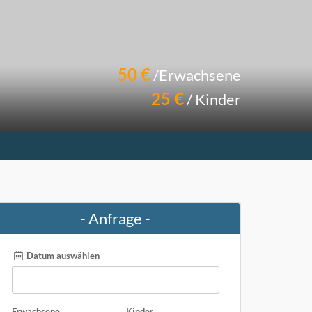
50 €
/Erwachsene
25 €
/ Kinder
- Anfrage -
Datum auswählen
Erwachsene
Kinder