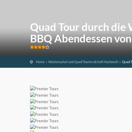
Quad Tour durch die 
BBQ Abendessen von 
Home
Wüstensafari und Quad Touren ab Sahl Hasheesh
Quad T