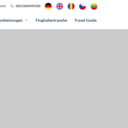
takt
002 01094595330
nstleistungen
Flughafentransfer
Travel Guide