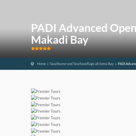
PADI Advanced Open 
Makadi Bay
Home
Tauchkurse und Tauchausflüge ab Soma Bay
PADI Advanc