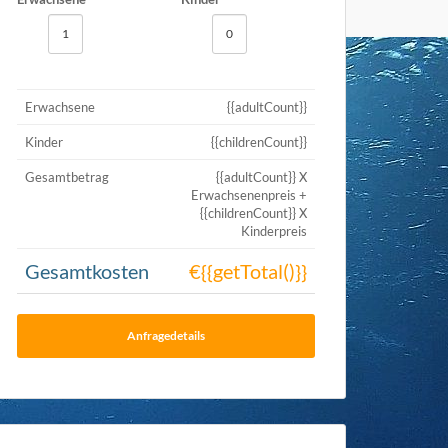
Erwachsene
{{adultCount}}
Kinder
{{childrenCount}}
Gesamtbetrag
{{adultCount}} X
Erwachsenenpreis +
{{childrenCount}} X
Kinderpreis
Gesamtkosten
€{{getTotal()}}
Anfragedetails