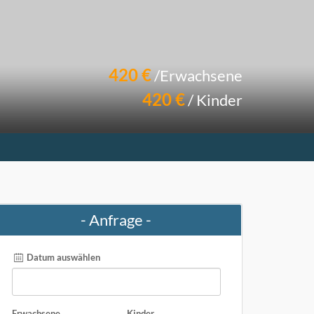
420 €
/Erwachsene
420 €
/ Kinder
- Anfrage -
Datum auswählen
Erwachsene
Kinder