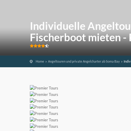
Individuelle Angelto
Fischerboot mieten - 
Home
Angeltouren und private Angelcharter ab Soma Bay
Indiv