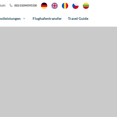
takt
002 01094595330
nstleistungen
Flughafentransfer
Travel Guide