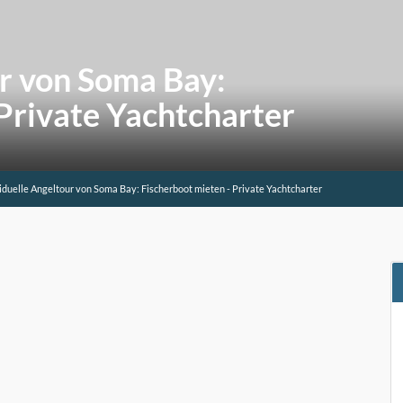
ur von Soma Bay:
Private Yachtcharter
iduelle Angeltour von Soma Bay: Fischerboot mieten - Private Yachtcharter