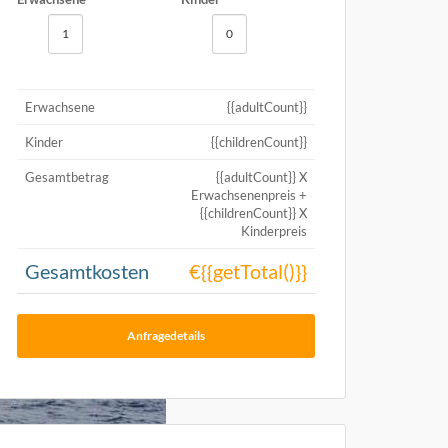
Erwachsene
{{adultCount}}
Kinder
{{childrenCount}}
Gesamtbetrag
{{adultCount}} X
Erwachsenenpreis +
{{childrenCount}} X
Kinderpreis
Gesamtkosten
€{{getTotal()}}
Anfragedetails